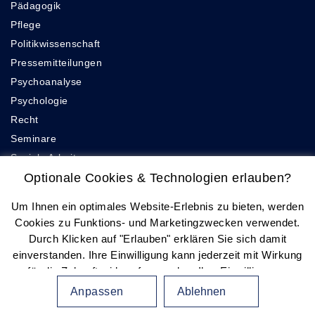
Pädagogik
Pflege
Politikwissenschaft
Pressemitteilungen
Psychoanalyse
Psychologie
Recht
Seminare
Soziale Arbeit
Soziologie
Optionale Cookies & Technologien erlauben?
Theologie
Um Ihnen ein optimales Website-Erlebnis zu bieten, werden
Wirtschaftswissenschaften
Cookies zu Funktions- und Marketingzwecken verwendet.
Durch Klicken auf "Erlauben" erklären Sie sich damit
einverstanden. Ihre Einwilligung kann jederzeit mit Wirkung
Cookie-Einstellungen
für die Zukunft widerrufen werden. Ihre Einwilligungs-
Datenschutz
Einstellungen können durch Klicken auf "Anpassen"
Anpassen
Ablehnen
Erklärung zur Barrierefreiheit
angepasst werden. Weitere Informationen finden Sie in