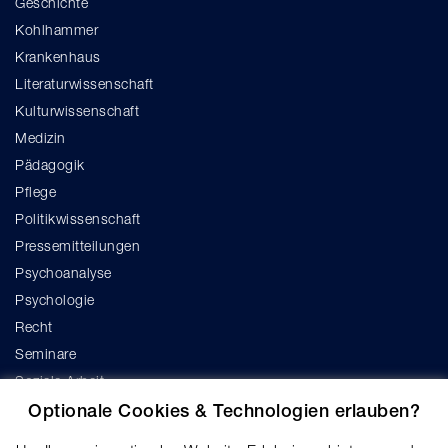
Geschichte
Kohlhammer
Krankenhaus
Literaturwissenschaft
Kulturwissenschaft
Medizin
Pädagogik
Pflege
Politikwissenschaft
Pressemitteilungen
Psychoanalyse
Psychologie
Recht
Seminare
Soziale Arbeit
Soziologie
Optionale Cookies & Technologien erlauben?
Theologie